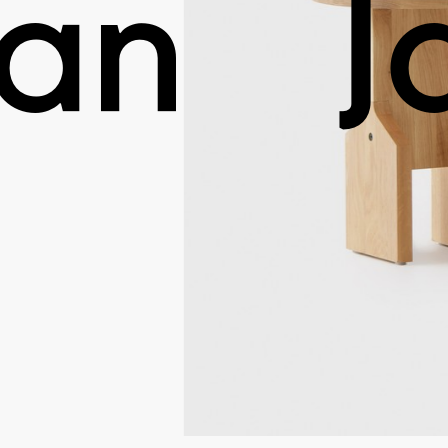
lan
J